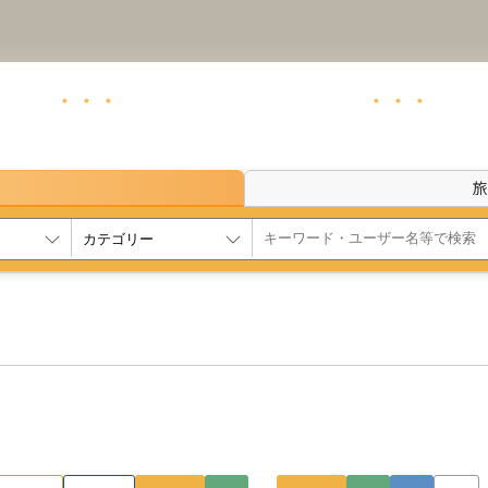
１名１室プランを探すなら
・・・
・・
全国のひとり旅歓迎プランをご紹介しています。
ン検索
旅
た 温泉ひとり旅