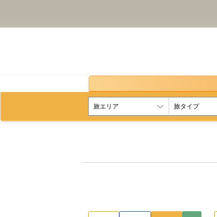
1名1室プラ
行こう。レトロ感に包まれ