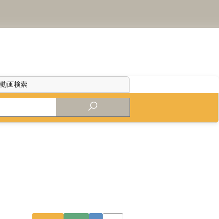
・
動画検索