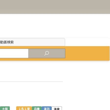
・
動画検索