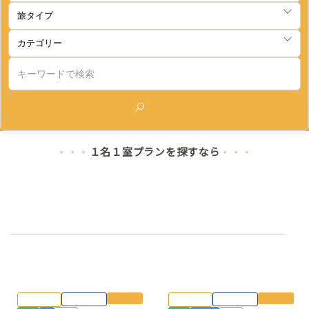
検索
１名１室プランを探すなら
・・・
・・・
全国のひとり旅歓迎プランをご紹介しています。
行こう。レトロ感に包まれた 温泉ひとり旅