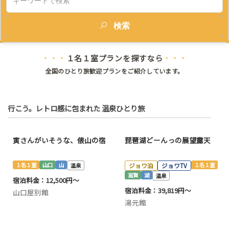
検索
１名１室プランを探すなら
・・・
・・・
全国のひとり旅歓迎プランをご紹介しています。
行こう。レトロ感に包まれた 温泉ひとり旅
寅さんがいそうな、俵山の宿
琵琶湖どーんっの展望露天
１名１室
山口
山
温泉
ジョワ泊
ジョワTV