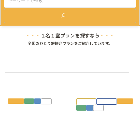
検索
１名１室プランを探すなら
・・・
・・・
全国のひとり旅歓迎プランをご紹介しています。
行こう。レトロ感に包まれた 温泉ひとり旅
寅さんがいそうな、俵山の宿
琵琶湖どーんっの展望露天
１名１室
山口
山
温泉
ジョワ泊
ジョワTV