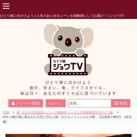
ひとり旅に出かけよう | 人生のあらゆるシーンを旅動画にしてお届け！ | ジョワTV
ひとり旅に出かけよう
旅行、住まい、食、ライフスタイル…
旅は日々、あなたのすぐそばに息づいています
検
メンバー登録
検索
ログイン
索
結
TOP
新・広大なる温泉宿
,
シリーズ旅動画
,
シーズン2
,
北海道地方のひとり旅
,
#16 小樽の海に囲まれた天空に浮かぶ城「ホテルノイシュロス小樽」【北海道小樽市】（特別
果:
編）