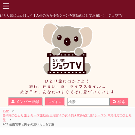
ひとり旅に出かけよう | 人生のあらゆるシーンを旅動画にしてお届け！ | ジョワTV
ひとり旅に出かけよう
旅行、住まい、食、ライフスタイル…
旅は日々、あなたのすぐそばに息づいています
検
メンバー登録
検索
ログイン
索
結
TOP
静岡県のひとり旅
,
シリーズ旅動画
,
三宅智子の女子的★駅弁紀行
,
第3シーズン
,
東海地方のひとり
果:
旅
,
#02 岳南電車と田子の浦いわしらす重