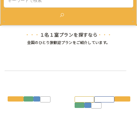
検索
１名１室プランを探すなら
・・・
・・・
全国のひとり旅歓迎プランをご紹介しています。
行こう。レトロ感に包まれた 温泉ひとり旅
寅さんがいそうな、俵山の宿
琵琶湖どーんっの展望露天
１名１室
山口
山
温泉
ジョワ泊
ジョワTV