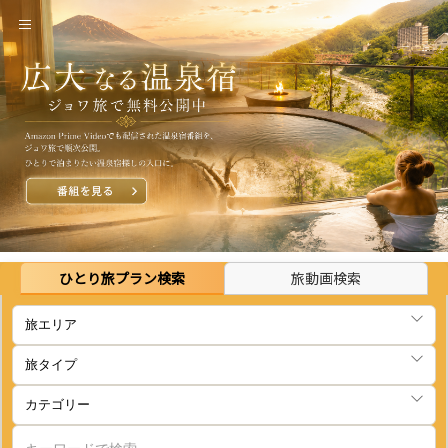
広大なる温泉宿
広大なる温泉宿
白玉の湯 華鳳
道の駅へ行こう！
十勝・帯広
View
View
View
View
View
#28 讃岐平野の高台に立つ華麗なるデ
#03 美しいラグーンを抱く温泉リゾー
箱根七瀬（旧真奈邸箱根）
今日は余白を。
#21 木彫りの里
でっかいくせに「おひとりさま向け」
ザイナーズホテル
ト
View
貸切湯とアートで整う箱根旅
ひとり旅プラン検索
旅動画検索