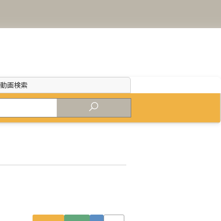
・
動画検索