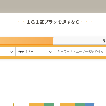
１名１室プランを探すなら
・・・
・・
全国のひとり旅歓迎プランをご紹介しています。
ン検索
旅
り旅